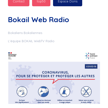
Contact
top50
Espace Dons
Jurad : 
  Marilyn 
passe des bonnes fêtes
Bokail Web Radio
Jurad : 
  Mc boudoume
Bokaliens Bokaliennes
L'équipe BOKAIL WebTV Radio
Mc : 
  Grosse ambiance 
du cite de bokail
Laurentchantal 86 : 
Mc dj au commande 
genial
Laurentchantal 86 : 
Bondoir a tous le 
monde bonne fête de 
fin d'année de gros 