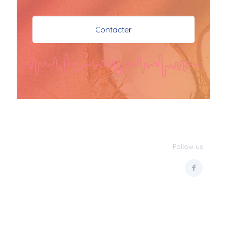
je vous souhaite mes 
meilleures vœux 
Contacter
surtout la 
santé,paix,bonheur,bonheur 
réussite que Dieu vous 
bénisse abondamment
bisous a tous 
JPX : 
  Bonne année 
2023 et Santé à tous 
les Bokaliennes et 
Bokaliens
Follow us
JPX : 
  L'anmou épi 
Foss
Marilyn : 
  Bon 