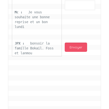
Mc : 
  Je vous 
souhaite une bonne 
reprise et un bon 
lundi
JPX : 
  bonsoir la 
famille Bokail. Foss 
et lanmou
Mc : 
  Bon 31 decembre 
rendezvous a 13h000 
vœux bokail sur la 
page facebook
Laurentchantal 86 : 
Bonjour Mc Marilyn 