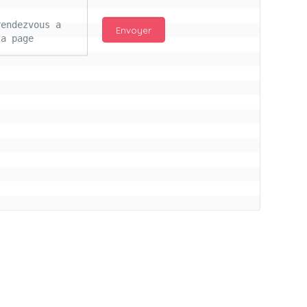
endezvous a 
a page 
njour Mc 
d les 
ail 
s ce lours 
itifs pour 
ros bisous à 
illon a vs
connectés