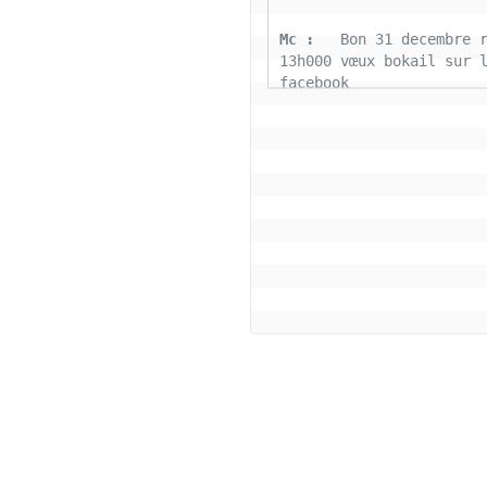
Mc : 
  Bon 31 decembre r
13h000 vœux bokail sur l
facebook
Laurentchantal 86 : 
  Bo
Marilyn sans oublier tou
connectés la famille Bok
aujourd'hui nous déposon
fardeaux 2022 soyons pos
cette belle journée de g
tous le monde
Coco : 
  Salut bon reve
Coco : 
  BJ a tous les 