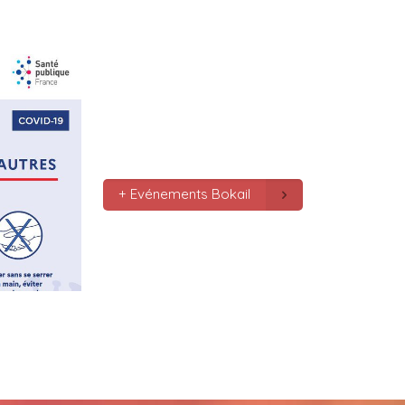
le monde bonne fête de f
gros bisous tousses
Mc : 
  Bonne annee a tou
connectes bonne année 20
pas.oubmier
Mc : 
  Bonne annee 2023
+ Evénements Bokail
Marilyn : 
  Bonne année 
bokaliennes et bokalien
Gaby clotail_5307 : 
  Bo
mondes je vous souhaite 
vœux surtout la 
santé,paix,bonheur,bonhe
que Dieu vous bénisse a