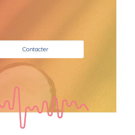
 et Santé à 
 Bokaliens
Contacter
s
e à tous
tail
  Bonjour les 
 je vous 
e bisous a tous