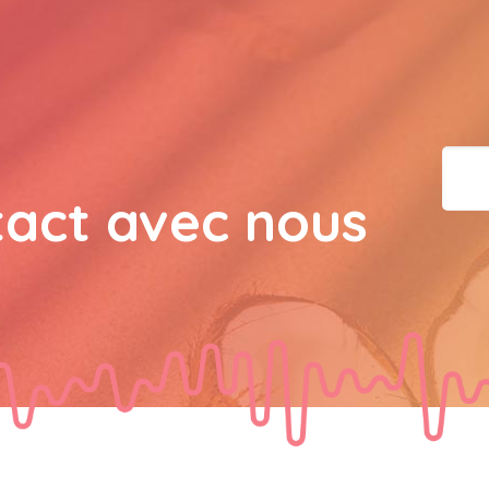
bisous a tous 
JPX : 
  Bonne année 2023
tous les Bokaliennes et
JPX : 
  L'anmou épi Fos
tact avec nous
Marilyn : 
  Bon dimanch
guest_7034 : 
  Gaby clo
guest_70Gaby Clotail : 
Bokaliens.et Bokaliennes
souhaite un bon dimanch