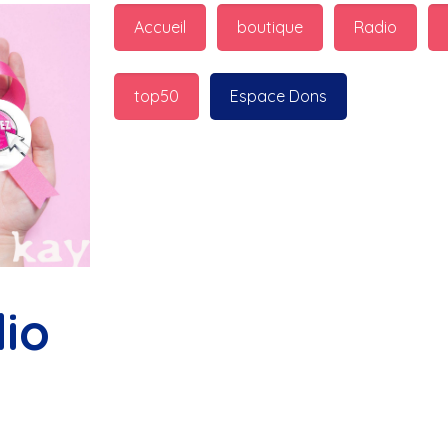
guest_7598 : 
  Marilyn p
Accueil
boutique
Radio
bonnes fêtes
top50
Espace Dons
Jurad : 
  Marilyn passe 
fêtes
Jurad : 
  Mc boudoume
Mc : 
  Grosse ambiance d
bokail
io
Laurentchantal 86 : 
  Mc
commande genial
Laurentchantal 86 : 
  Bo