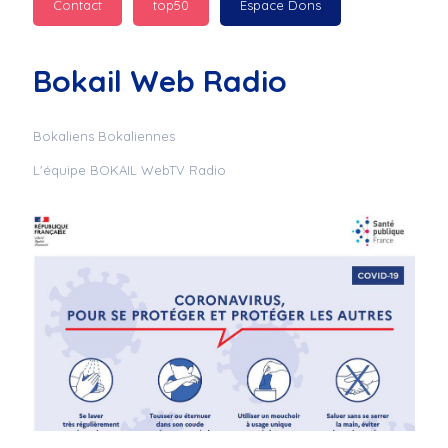
Contact
top50
Espace Dons
Jurad : 
  Marilyn 
passe des bonnes fêtes
Bokail Web Radio
Jurad : 
  Mc boudoume
Bokaliens Bokaliennes
L'équipe BOKAIL WebTV Radio
Mc : 
  Grosse ambiance 
du cite de bokail
Laurentchantal 86 : 
Mc dj au commande 
genial
Laurentchantal 86 : 
Bondoir a tous le 
monde bonne fête de 
fin d'année de gros 