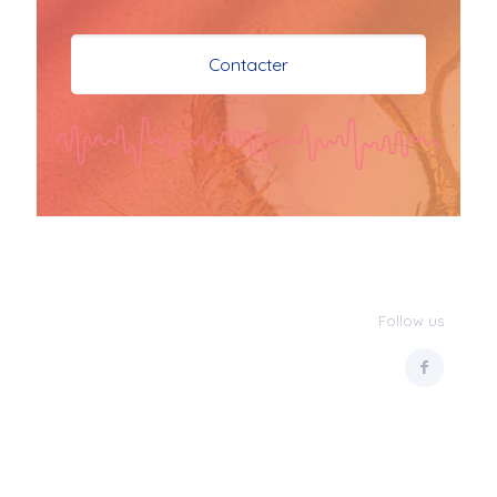
je vous souhaite mes 
meilleures vœux 
Contacter
surtout la 
santé,paix,bonheur,bonheur 
réussite que Dieu vous 
bénisse abondamment
bisous a tous 
JPX : 
  Bonne année 
2023 et Santé à tous 
les Bokaliennes et 
Bokaliens
Follow us
JPX : 
  L'anmou épi 
Foss
Marilyn : 
  Bon 