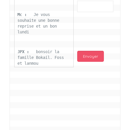
Mc : 
  Je vous 
souhaite une bonne 
reprise et un bon 
lundi
JPX : 
  bonsoir la 
famille Bokail. Foss 
et lanmou
Mc : 
  Bon 31 decembre 
rendezvous a 13h000 
vœux bokail sur la 
page facebook
Laurentchantal 86 : 
Bonjour Mc Marilyn 