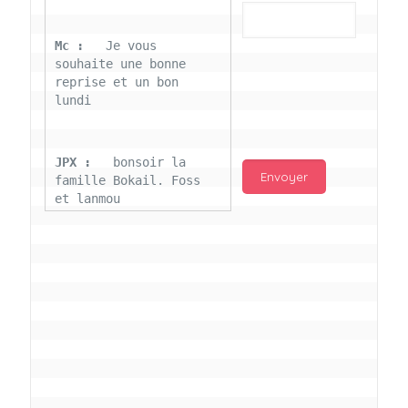
Mc : 
  Je vous 
souhaite une bonne 
reprise et un bon 
lundi
JPX : 
  bonsoir la 
famille Bokail. Foss 
et lanmou
Mc : 
  Bon 31 decembre 
rendezvous a 13h000 
vœux bokail sur la 
page facebook
Laurentchantal 86 : 
Bonjour Mc Marilyn 