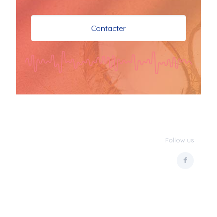
je vous souhaite mes 
meilleures vœux 
Contacter
surtout la 
santé,paix,bonheur,bonheur 
réussite que Dieu vous 
bénisse abondamment
bisous a tous 
JPX : 
  Bonne année 
2023 et Santé à tous 
les Bokaliennes et 
Bokaliens
Follow us
JPX : 
  L'anmou épi 
Foss
Marilyn : 
  Bon 