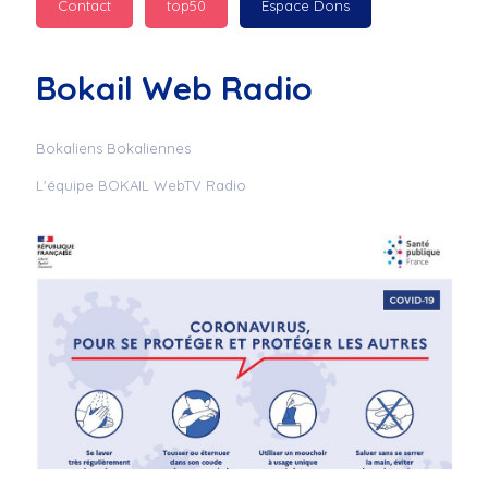
Contact
top50
Espace Dons
Jurad : 
  Marilyn 
passe des bonnes fêtes
Bokail Web Radio
Jurad : 
  Mc boudoume
Bokaliens Bokaliennes
L'équipe BOKAIL WebTV Radio
Mc : 
  Grosse ambiance 
du cite de bokail
Laurentchantal 86 : 
Mc dj au commande 
genial
Laurentchantal 86 : 
Bondoir a tous le 
monde bonne fête de 
fin d'année de gros 