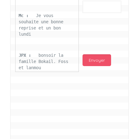
Mc : 
  Je vous 
souhaite une bonne 
reprise et un bon 
lundi
JPX : 
  bonsoir la 
famille Bokail. Foss 
et lanmou
Mc : 
  Bon 31 decembre 
rendezvous a 13h000 
vœux bokail sur la 
page facebook
Laurentchantal 86 : 
Bonjour Mc Marilyn 