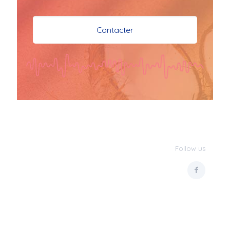
je vous souhaite mes 
meilleures vœux 
Contacter
surtout la 
santé,paix,bonheur,bonheur 
réussite que Dieu vous 
bénisse abondamment
bisous a tous 
JPX : 
  Bonne année 
2023 et Santé à tous 
les Bokaliennes et 
Bokaliens
Follow us
JPX : 
  L'anmou épi 
Foss
Marilyn : 
  Bon 