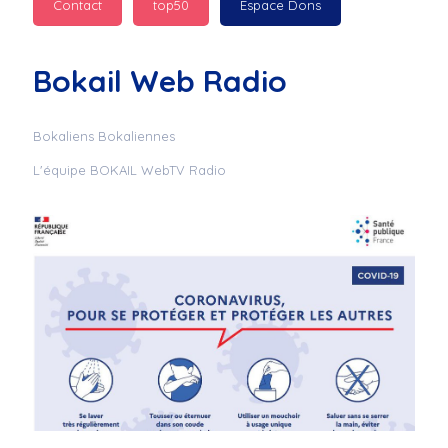
Contact
top50
Espace Dons
Jurad : 
  Marilyn 
passe des bonnes fêtes
Bokail Web Radio
Jurad : 
  Mc boudoume
Bokaliens Bokaliennes
L'équipe BOKAIL WebTV Radio
Mc : 
  Grosse ambiance 
du cite de bokail
Laurentchantal 86 : 
Mc dj au commande 
genial
Laurentchantal 86 : 
Bondoir a tous le 
monde bonne fête de 
fin d'année de gros 