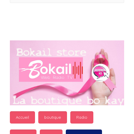
sans oublier toud les 
connectés la famille 
Bokail aujourd'hui 
nous déposons ce lours 
fardeaux 2022 soyons 
positifs pour cette 
belle journée de gros 
bisous à tous le monde
Coco : 
  Salut bon 
reveillon a vs
Coco : 
  BJ a tous les 
connectés
guest_7598 : 
  Marilyn 
Accueil
boutique
Radio
passe des bonnes fêtes