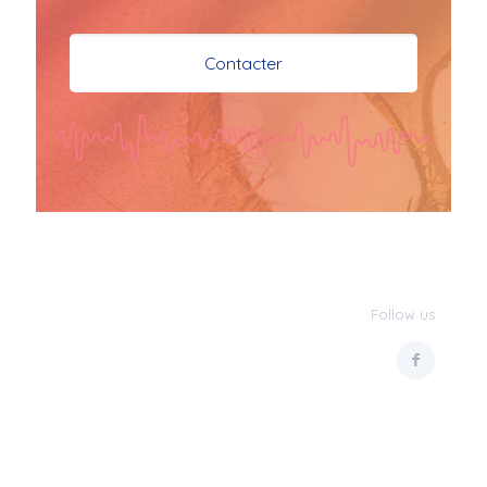
je vous souhaite mes 
meilleures vœux 
Contacter
surtout la 
santé,paix,bonheur,bonheur 
réussite que Dieu vous 
bénisse abondamment
bisous a tous 
JPX : 
  Bonne année 
2023 et Santé à tous 
les Bokaliennes et 
Bokaliens
Follow us
JPX : 
  L'anmou épi 
Foss
Marilyn : 
  Bon 