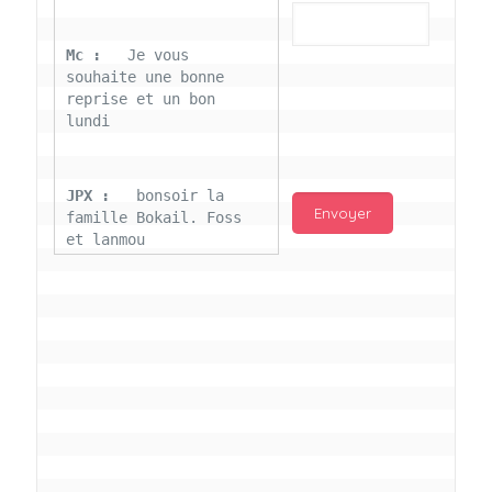
Mc : 
  Je vous 
souhaite une bonne 
reprise et un bon 
lundi
JPX : 
  bonsoir la 
famille Bokail. Foss 
et lanmou
Mc : 
  Bon 31 decembre 
rendezvous a 13h000 
vœux bokail sur la 
page facebook
Laurentchantal 86 : 
Bonjour Mc Marilyn 