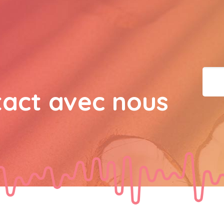
bisous a tous 
JPX : 
  Bonne année 2023
tous les Bokaliennes et
JPX : 
  L'anmou épi Fos
tact avec nous
Marilyn : 
  Bon dimanch
guest_7034 : 
  Gaby clo
guest_70Gaby Clotail : 
Bokaliens.et Bokaliennes
souhaite un bon dimanch