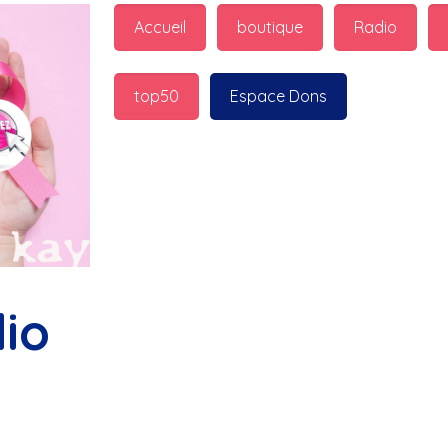
guest_7598 : 
  Marilyn p
Accueil
boutique
Radio
bonnes fêtes
top50
Espace Dons
Jurad : 
  Marilyn passe 
fêtes
Jurad : 
  Mc boudoume
Mc : 
  Grosse ambiance d
bokail
io
Laurentchantal 86 : 
  Mc
commande genial
Laurentchantal 86 : 
  Bo