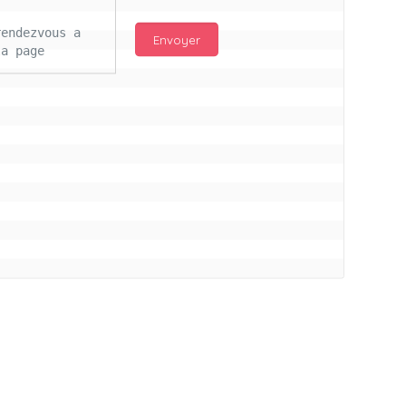
endezvous a 
a page 
njour Mc 
d les 
ail 
s ce lours 
itifs pour 
ros bisous à 
illon a vs
connectés