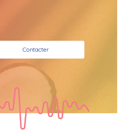
 et Santé à 
 Bokaliens
Contacter
s
e à tous
tail
  Bonjour les 
 je vous 
e bisous a tous