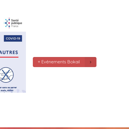
le monde bonne fête de f
gros bisous tousses
Mc : 
  Bonne annee a tou
connectes bonne année 20
pas.oubmier
Mc : 
  Bonne annee 2023
+ Evénements Bokail
Marilyn : 
  Bonne année 
bokaliennes et bokalien
Gaby clotail_5307 : 
  Bo
mondes je vous souhaite 
vœux surtout la 
santé,paix,bonheur,bonhe
que Dieu vous bénisse a