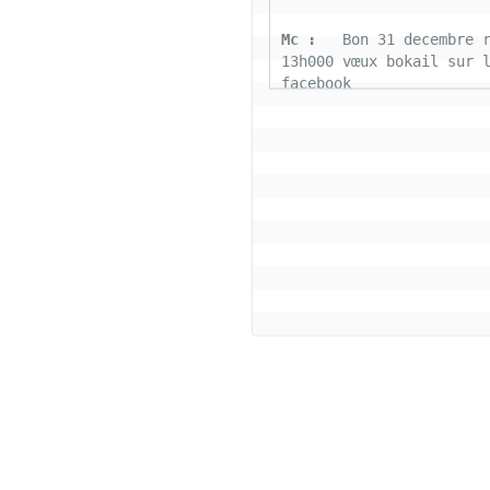
Mc : 
  Bon 31 decembre r
13h000 vœux bokail sur l
facebook
Laurentchantal 86 : 
  Bo
Marilyn sans oublier tou
connectés la famille Bok
aujourd'hui nous déposon
fardeaux 2022 soyons pos
cette belle journée de g
tous le monde
Coco : 
  Salut bon reve
Coco : 
  BJ a tous les 