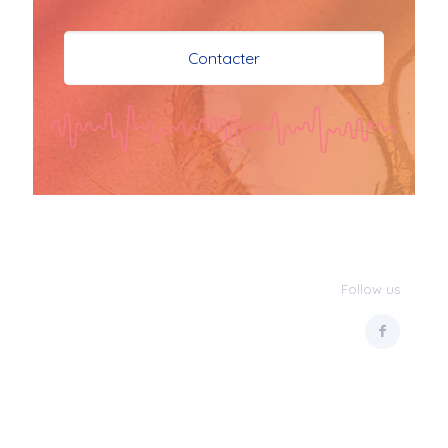
je vous souhaite mes 
meilleures vœux 
Contacter
surtout la 
santé,paix,bonheur,bonheur 
réussite que Dieu vous 
bénisse abondamment
bisous a tous 
JPX : 
  Bonne année 
2023 et Santé à tous 
les Bokaliennes et 
Bokaliens
Follow us
JPX : 
  L'anmou épi 
Foss
Marilyn : 
  Bon 