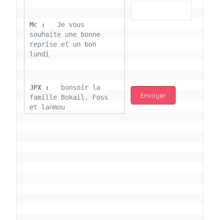
Mc : 
  Je vous 
souhaite une bonne 
reprise et un bon 
lundi
JPX : 
  bonsoir la 
famille Bokail. Foss 
et lanmou
Mc : 
  Bon 31 decembre 
rendezvous a 13h000 
vœux bokail sur la 
page facebook
Laurentchantal 86 : 
Bonjour Mc Marilyn 