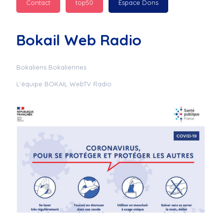
Contact
top50
Espace Dons
Jurad : 
  Marilyn 
passe des bonnes fêtes
Bokail Web Radio
Jurad : 
  Mc boudoume
Bokaliens Bokaliennes
L'équipe BOKAIL WebTV Radio
Mc : 
  Grosse ambiance 
du cite de bokail
Laurentchantal 86 : 
Mc dj au commande 
genial
Laurentchantal 86 : 
Bondoir a tous le 
monde bonne fête de 
fin d'année de gros 