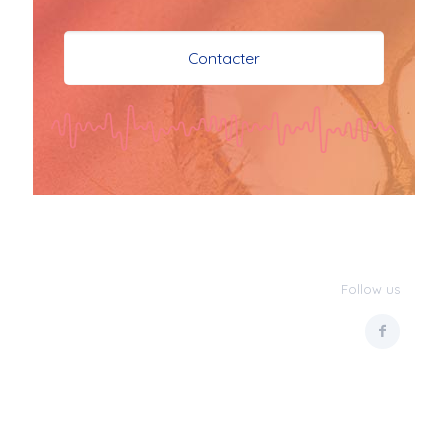
je vous souhaite mes 
meilleures vœux 
Contacter
surtout la 
santé,paix,bonheur,bonheur 
réussite que Dieu vous 
bénisse abondamment
bisous a tous 
JPX : 
  Bonne année 
2023 et Santé à tous 
les Bokaliennes et 
Bokaliens
Follow us
JPX : 
  L'anmou épi 
Foss
Marilyn : 
  Bon 