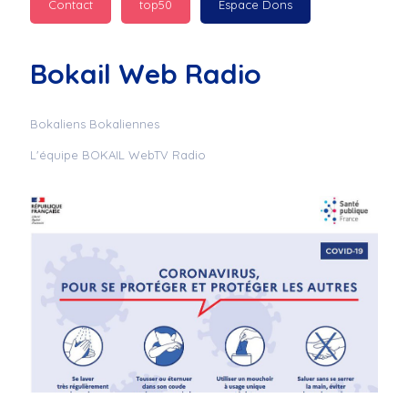
Contact
top50
Espace Dons
Jurad : 
  Marilyn 
passe des bonnes fêtes
Bokail Web Radio
Jurad : 
  Mc boudoume
Bokaliens Bokaliennes
L'équipe BOKAIL WebTV Radio
Mc : 
  Grosse ambiance 
du cite de bokail
Laurentchantal 86 : 
Mc dj au commande 
genial
Laurentchantal 86 : 
Bondoir a tous le 
monde bonne fête de 
fin d'année de gros 