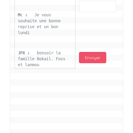
Mc : 
  Je vous 
souhaite une bonne 
reprise et un bon 
lundi
JPX : 
  bonsoir la 
famille Bokail. Foss 
et lanmou
Mc : 
  Bon 31 decembre 
rendezvous a 13h000 
vœux bokail sur la 
page facebook
Laurentchantal 86 : 
Bonjour Mc Marilyn 