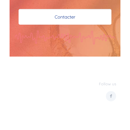
je vous souhaite mes 
meilleures vœux 
Contacter
surtout la 
santé,paix,bonheur,bonheur 
réussite que Dieu vous 
bénisse abondamment
bisous a tous 
JPX : 
  Bonne année 
2023 et Santé à tous 
les Bokaliennes et 
Bokaliens
Follow us
JPX : 
  L'anmou épi 
Foss
Marilyn : 
  Bon 