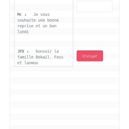
Mc : 
  Je vous 
souhaite une bonne 
reprise et un bon 
lundi
JPX : 
  bonsoir la 
famille Bokail. Foss 
et lanmou
Mc : 
  Bon 31 decembre 
rendezvous a 13h000 
vœux bokail sur la 
page facebook
Laurentchantal 86 : 
Bonjour Mc Marilyn 