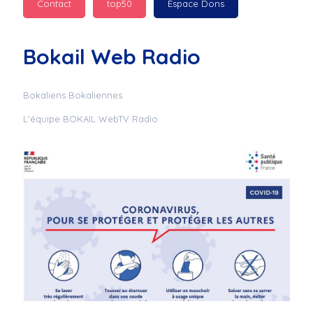
Contact
top50
Espace Dons
Jurad : 
  Marilyn 
passe des bonnes fêtes
Bokail Web Radio
Jurad : 
  Mc boudoume
Bokaliens Bokaliennes
L'équipe BOKAIL WebTV Radio
Mc : 
  Grosse ambiance 
du cite de bokail
Laurentchantal 86 : 
Mc dj au commande 
genial
Laurentchantal 86 : 
Bondoir a tous le 
monde bonne fête de 
fin d'année de gros 