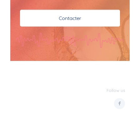
je vous souhaite mes 
meilleures vœux 
Contacter
surtout la 
santé,paix,bonheur,bonheur 
réussite que Dieu vous 
bénisse abondamment
bisous a tous 
JPX : 
  Bonne année 
2023 et Santé à tous 
les Bokaliennes et 
Bokaliens
Follow us
JPX : 
  L'anmou épi 
Foss
Marilyn : 
  Bon 