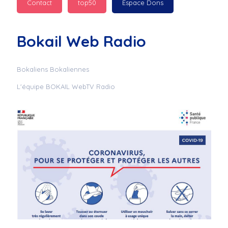
Contact
top50
Espace Dons
Jurad : 
  Marilyn 
passe des bonnes fêtes
Bokail Web Radio
Jurad : 
  Mc boudoume
Bokaliens Bokaliennes
L'équipe BOKAIL WebTV Radio
Mc : 
  Grosse ambiance 
du cite de bokail
Laurentchantal 86 : 
Mc dj au commande 
genial
Laurentchantal 86 : 
Bondoir a tous le 
monde bonne fête de 
fin d'année de gros 