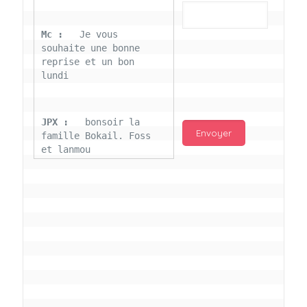
Mc : 
  Je vous 
souhaite une bonne 
reprise et un bon 
lundi
JPX : 
  bonsoir la 
famille Bokail. Foss 
et lanmou
Mc : 
  Bon 31 decembre 
rendezvous a 13h000 
vœux bokail sur la 
page facebook
Laurentchantal 86 : 
Bonjour Mc Marilyn 